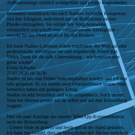
Aufbautrainings sichtlich wohlgefühlt und positiv mitgearbeitet.
Besonders beeindruckt hat mich Nadines fachliche Kompetenz
und ihre Fähigkeit, individuell auf die Bedürfnisse meines
Pferdes einzugehen. Sie erklärt ihre Vorgehensweise
verständlich und schafft eine vertrauensvolle Atmosphäre –
sowohl für das Pferd als auch für den Besitzer.
Ich kann Nadine Lohmann jedem empfehlen, der Wert auf eine
professionelle, pferdegerechte und respektvolle Arbeit legt.
Vielen Dank für die tolle Unterstützung – wir kommen sehr
gerne wieder!
Elvira Schaefer
27.07.2026
16:56:30
Nadine ist uns von Dritter Seite empfohlen worden und ich war
sehr gespannt, da wir bereits zwei Osteopathinnen unsere Stute
behandelt haben mit geringem Erfolg.
Nadine ist sehr freundlich und sehr sympathisch. Auch unsere
Stute hat überaus positiv auf sie selbst und auf ihre Behandlung
reagiert.
Hier ein paar Auszüge aus unserer WhatApp-Kommunikation
nach der Behandlung:
- Unsere Stute ist gestern und heute gut an der Hand gelaufen.
Ich hatte das Gefühl, dass sie beweglicher lief. Sie hat mehrfach