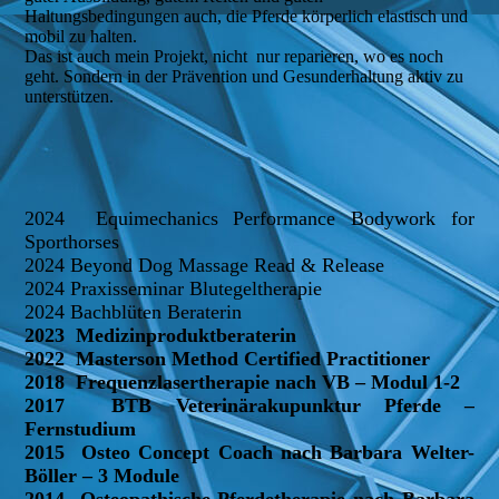
Haltungsbedingungen auch, die Pferde körperlich elastisch und
mobil zu halten.
Das ist auch mein Projekt, nicht nur reparieren, wo es noch
geht. Sondern in der Prävention und Gesunderhaltung aktiv zu
unterstützen.
2024 Equimechanics Performance Bodywork for
Sporthorses
2024 Beyond Dog Massage Read & Release
2024 Praxisseminar Blutegeltherapie
2024 Bachblüten Beraterin
2023 Medizinproduktberaterin
2022 Masterson Method Certified Practitioner
2018 Frequenzlasertherapie nach VB – Modul 1-2
2017 BTB Veterinärakupunktur Pferde –
Fernstudium
2015 Osteo Concept Coach nach Barbara Welter-
Böller – 3 Module