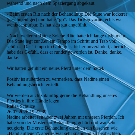
während und nach dem Spaziergang abgekaut.
- Beim ersten Ritt nach der Behandlung: Die Stute war lockerer
(geschmeidiger) und hatte "go". Das Ticken vorne rechts war
weniger spürbar. Es hat sich gut angefühlt.
- Nach weiteren Ritten: Solche Ritte hatte ich lange nicht mehr.
Die Stute legt zur Zeit ein Tempo im Schritt und Trab vor...
schön.... Das Tempo im Galopp ist bisher unverändert, aber ich
habe das Gefühl, dass er runder geworden ist. Danke, danke,
danke!
Wir hatten gefühlt ein neues Pferd unter dem Sattel.
Positiv ist außerdem zu vermerken, dass Nadine einen
Behandlungsbericht erstellt.
Wir werden auch zukünftig gerne die Behandlung unseres
Pferdes in ihre Hände legen.
Rabea Schulze
26.07.2026
19:27:39
Nadine arbeitet seit über zwei Jahren mit unseren Pferden. Ich
habe von der Masterson Behandlung gehört und war sehr
neugierig. Die erste Behandlung erschien ein bisschen wie
„Hand auflegen“, aber es war sehr spannend zu beobachten,