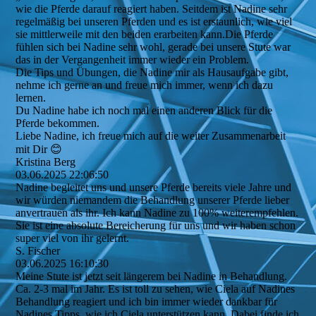
wie die Pferde darauf reagiert haben. Seitdem ist Nadine sehr
regelmäßig bei unseren Pferden und es ist erstaunlich, wie viel
sie mittlerweile mit den beiden erarbeiten kann.Die Pferde
fühlen sich bei Nadine sehr wohl, gerade bei unsere Stute war
das in der Vergangenheit immer wieder ein Problem.
Die Tips und Übungen, die Nadine mir als Hausaufgabe gibt,
nehme ich gerne an und freue mich immer, wenn ich dazu
lernen.
Du Nadine habe ich noch mal einen anderen Blick für die
Pferde bekommen.
Liebe Nadine, ich freue mich auf die weiter Zusammenarbeit
mit Dir 😊
Kristina Berg
03.06.2025
22:06:50
Nadine begleitet uns und unsere Pferde bereits viele Jahre und
wir würden niemandem die Behandlung unserer Pferde lieber
anvertrauen als ihr. Ich kann Nadine zu 100% weiterempfehlen.
Sie ist eine absolute Bereicherung für uns und wir haben schon
super viel von ihr gelernt.
S. Fischer
03.06.2025
16:10:30
Meine Stute ist jetzt seit längerem bei Nadine in Behandlung.
Ca. 2-3 mal im Jahr. Es ist toll zu sehen, wie Ciela auf Nadines
Behandlung reagiert und ich bin immer wieder dankbar für
Nadines Tipps, wie ich Ciela unterstützen kann. Dabei finde ich