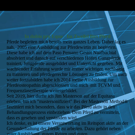
In dubio pro Equo - Im Zweifel fürs Pferd
Pferde begleiten mich bereits mein ganzes Leben. Daher lag es
nah, 2005 eine Ausbildung zur Pferdewirtin zu beginnen.
Diese habe ich auf dem Paso Peruano Gestüt Naafbachtal
absolviert und danach auf verschiedenen Höfen Gangpferde
trainiert, Jungpferde ausgebildet und Unterricht gegeben. Mit
wachsender Erfahrung wurde mir immer wichtiger, nachhaltig
zu trainieren und pferdegerechte Lösungen zu finden. Um mich
weiter fortzubilden habe ich 2014 meine Ausbildung zur
Pferdeosteopathin abgeschlossen und mich mit TCVM und
Frequenzlasertherapie weitergebildet.
Seit 2019, hier durfte ich Jim Masterson auf der Equitana
erleben, bin ich "mastersonifiziert" Bei der Masterson Method®
fasziniert mich besonders, dass wir das Pferd aktiv in den
Behandlungsprozess einbeziehen. Dem Pferd zu vermitteln,
dass es gesehen und verstanden wird.
Ich denke, es ist unsere Verantwortung im Reitsport aktiv an der
Gesunderhaltung der Pferde zu arbeiten. Dazu gehört neben
guter Ausbildung, gutem Reiten und guten