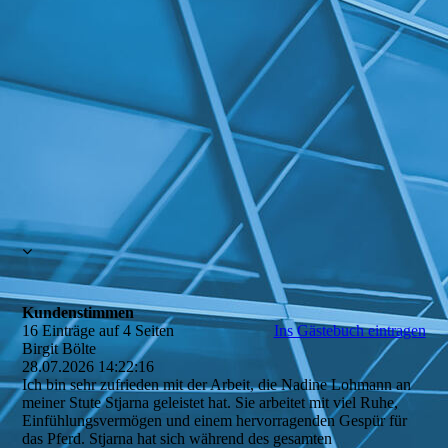
Kundenstimmen
16 Einträge auf 4 Seiten
Ins Gästebuch eintragen
Birgit Bölte
28.07.2026
14:22:16
Ich bin sehr zufrieden mit der Arbeit, die Nadine Lohmann an
meiner Stute Stjarna geleistet hat. Sie arbeitet mit viel Ruhe,
Einfühlungsvermögen und einem hervorragenden Gespür für
das Pferd. Stjarna hat sich während des gesamten